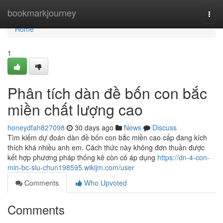
Home
bookmarkjourney
Togg
navi
Home
1
Phân tích dàn đề bốn con bắc
miền chất lượng cao
honeydfah827098
30 days ago
News
Discuss
Tìm kiếm dự đoán dàn đề bốn con bắc miền cao cấp đang kích
thích khá nhiều anh em. Cách thức này không đơn thuần được
kết hợp phương pháp thống kê còn có áp dụng
https://dn-4-con-
min-bc-siu-chun198595.wikijm.com/user
Comments
Who Upvoted
Comments