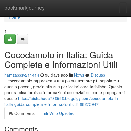
Home
bookmarkjourney
Togg
navi
Home
1
Cocodamolo in Italia: Guida
Completa e Informazioni Utili
hamzasssy211414
30 days ago
News
Discuss
Il coccodamolo rappresenta una pianta sempre più popolare in
questo paese , grazie alle sue particolari caratteristiche. Questa
panoramica fornisce informazioni essenziali su come propagare il
questo
https://aishahaqa786556.blogdigy.com/cocodamolo-in-
italia-guida-completa-e-informazioni-utili-68275947
Comments
Who Upvoted
Comments