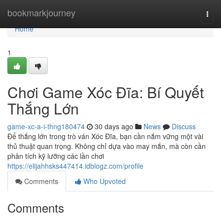
Home
bookmarkjourney
Togg
navi
Home
1
Chơi Game Xóc Đĩa: Bí Quyết
Thắng Lớn
game-xc-a-i-thng180474
30 days ago
News
Discuss
Để thắng lớn trong trò ván Xóc Đĩa, bạn cần nắm vững một vài
thủ thuật quan trọng. Không chỉ dựa vào may mắn, mà còn cần
phân tích kỹ lưỡng các lần chơi
https://elijahhsks447414.idblogz.com/profile
Comments
Who Upvoted
Comments