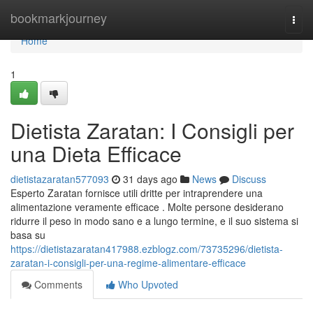
Home
bookmarkjourney
Togg
navi
Home
1
Dietista Zaratan: I Consigli per
una Dieta Efficace
dietistazaratan577093
31 days ago
News
Discuss
Esperto Zaratan fornisce utili dritte per intraprendere una
alimentazione veramente efficace . Molte persone desiderano
ridurre il peso in modo sano e a lungo termine, e il suo sistema si
basa su
https://dietistazaratan417988.ezblogz.com/73735296/dietista-
zaratan-i-consigli-per-una-regime-alimentare-efficace
Comments
Who Upvoted