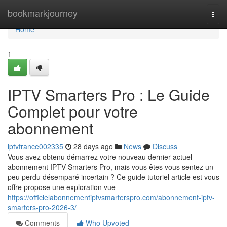
Home
bookmarkjourney
Togg
navi
Home
1
IPTV Smarters Pro : Le Guide
Complet pour votre
abonnement
iptvfrance002335
28 days ago
News
Discuss
Vous avez obtenu démarrez votre nouveau dernier actuel
abonnement IPTV Smarters Pro, mais vous êtes vous sentez un
peu perdu désemparé incertain ? Ce guide tutoriel article est vous
offre propose une exploration vue
https://officielabonnementiptvsmarterspro.com/abonnement-iptv-
smarters-pro-2026-3/
Comments
Who Upvoted