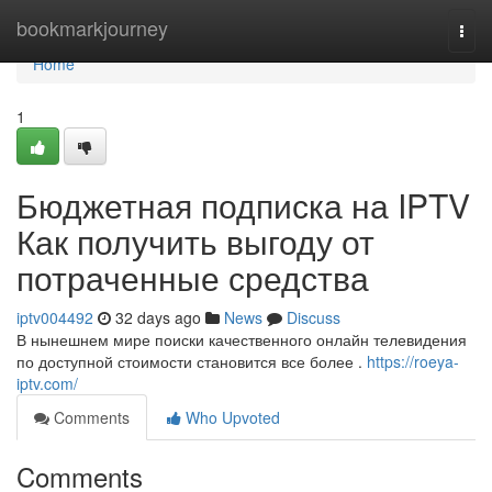
Home
bookmarkjourney
Togg
navi
Home
1
Бюджетная подписка на IPTV
Как получить выгоду от
потраченные средства
iptv004492
32 days ago
News
Discuss
В нынешнем мире поиски качественного онлайн телевидения
по доступной стоимости становится все более .
https://roeya-
iptv.com/
Comments
Who Upvoted
Comments