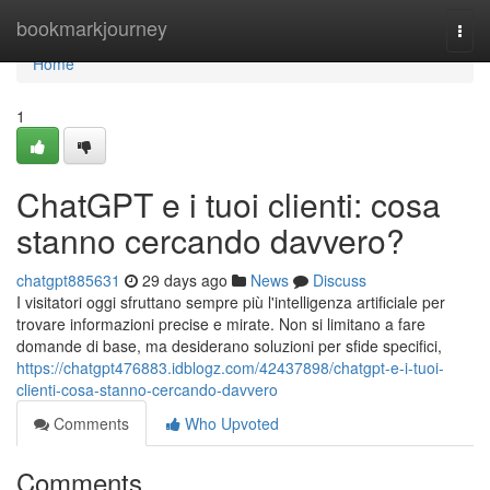
Home
bookmarkjourney
Togg
navi
Home
1
ChatGPT e i tuoi clienti: cosa
stanno cercando davvero?
chatgpt885631
29 days ago
News
Discuss
I visitatori oggi sfruttano sempre più l'intelligenza artificiale per
trovare informazioni precise e mirate. Non si limitano a fare
domande di base, ma desiderano soluzioni per sfide specifici,
https://chatgpt476883.idblogz.com/42437898/chatgpt-e-i-tuoi-
clienti-cosa-stanno-cercando-davvero
Comments
Who Upvoted
Comments