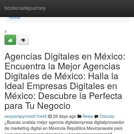
Home
bookmarkjourney
Home
1
Agencias Digitales en México:
Encuentra la Mejor Agencias
Digitales de México: Halla la
Ideal Empresas Digitales en
México: Descubre la Perfecta
para Tu Negocio
seoparapymes872445
28 days ago
News
Discuss
¿Buscas unalala mejor agencia digitalempresa digitalproveedor
de marketing digital en Méxicola República Mexicanaeste país