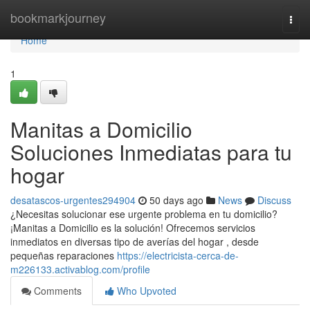
Home
bookmarkjourney
Togg
navi
Home
1
Manitas a Domicilio
Soluciones Inmediatas para tu
hogar
desatascos-urgentes294904
50 days ago
News
Discuss
¿Necesitas solucionar ese urgente problema en tu domicilio?
¡Manitas a Domicilio es la solución! Ofrecemos servicios
inmediatos en diversas tipo de averías del hogar , desde
pequeñas reparaciones
https://electricista-cerca-de-
m226133.activablog.com/profile
Comments
Who Upvoted