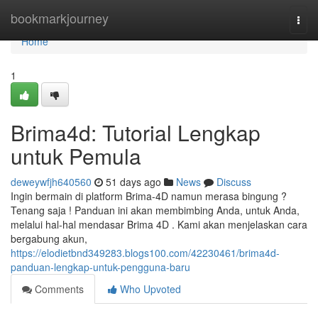
Home
bookmarkjourney
Togg
navi
Home
1
Brima4d: Tutorial Lengkap
untuk Pemula
deweywfjh640560
51 days ago
News
Discuss
Ingin bermain di platform Brima-4D namun merasa bingung ?
Tenang saja ! Panduan ini akan membimbing Anda, untuk Anda,
melalui hal-hal mendasar Brima 4D . Kami akan menjelaskan cara
bergabung akun,
https://elodietbnd349283.blogs100.com/42230461/brima4d-
panduan-lengkap-untuk-pengguna-baru
Comments
Who Upvoted