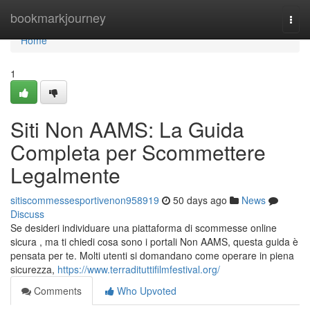
Home
bookmarkjourney
Togg
navi
Home
1
Siti Non AAMS: La Guida
Completa per Scommettere
Legalmente
sitiscommessesportivenon958919
50 days ago
News
Discuss
Se desideri individuare una piattaforma di scommesse online
sicura , ma ti chiedi cosa sono i portali Non AAMS, questa guida è
pensata per te. Molti utenti si domandano come operare in piena
sicurezza,
https://www.terradituttifilmfestival.org/
Comments
Who Upvoted