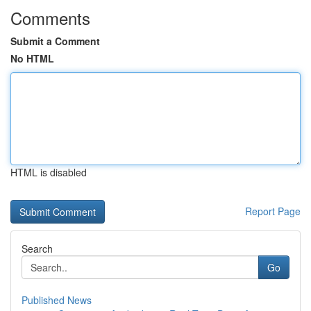
Comments
Submit a Comment
No HTML
HTML is disabled
Report Page
Search
Go
Published News