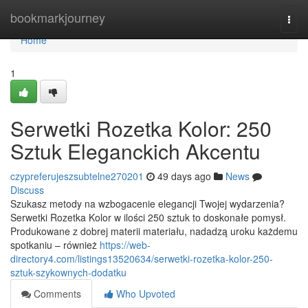
Home
bookmarkjourney
Togg
navi
Home
1
Serwetki Rozetka Kolor: 250
Sztuk Eleganckich Akcentu
czypreferujeszsubtelne270201
49 days ago
News
Discuss
Szukasz metody na wzbogacenie elegancji Twojej wydarzenia?
Serwetki Rozetka Kolor w ilości 250 sztuk to doskonałe pomysł.
Produkowane z dobrej materii materiału, nadadzą uroku każdemu
spotkaniu – również
https://web-
directory4.com/listings13520634/serwetki-rozetka-kolor-250-
sztuk-szykownych-dodatku
Comments
Who Upvoted