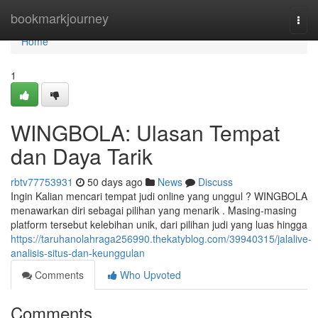
Home
bookmarkjourney
Togg
navi
Home
1
WINGBOLA: Ulasan Tempat
dan Daya Tarik
rbtv77753931
50 days ago
News
Discuss
Ingin Kalian mencari tempat judi online yang unggul ? WINGBOLA
menawarkan diri sebagai pilihan yang menarik . Masing-masing
platform tersebut kelebihan unik, dari pilihan judi yang luas hingga
https://taruhanolahraga256990.thekatyblog.com/39940315/jalalive-
analisis-situs-dan-keunggulan
Comments
Who Upvoted
Comments