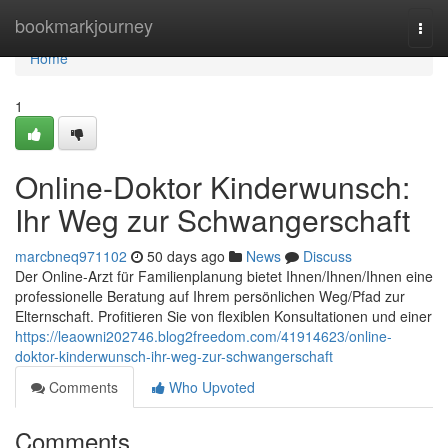
Home
bookmarkjourney
Togg
navi
Home
1
Online-Doktor Kinderwunsch:
Ihr Weg zur Schwangerschaft
marcbneq971102
50 days ago
News
Discuss
Der Online-Arzt für Familienplanung bietet Ihnen/Ihnen/Ihnen eine
professionelle Beratung auf Ihrem persönlichen Weg/Pfad zur
Elternschaft. Profitieren Sie von flexiblen Konsultationen und einer
https://leaowni202746.blog2freedom.com/41914623/online-
doktor-kinderwunsch-ihr-weg-zur-schwangerschaft
Comments
Who Upvoted
Comments