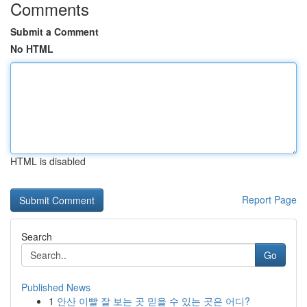
Comments
Submit a Comment
No HTML
HTML is disabled
Report Page
Search
Go
Published News
1
안산 이빨 잘 보는 곳 믿을 수 있는 곳은 어디?