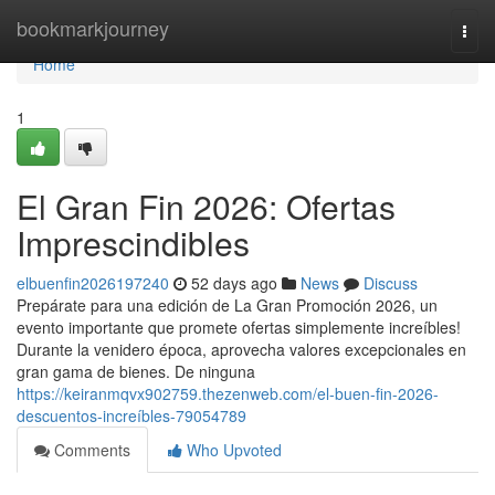
Home
bookmarkjourney
Togg
navi
Home
1
El Gran Fin 2026: Ofertas
Imprescindibles
elbuenfin2026197240
52 days ago
News
Discuss
Prepárate para una edición de La Gran Promoción 2026, un
evento importante que promete ofertas simplemente increíbles!
Durante la venidero época, aprovecha valores excepcionales en
gran gama de bienes. De ninguna
https://keiranmqvx902759.thezenweb.com/el-buen-fin-2026-
descuentos-increíbles-79054789
Comments
Who Upvoted