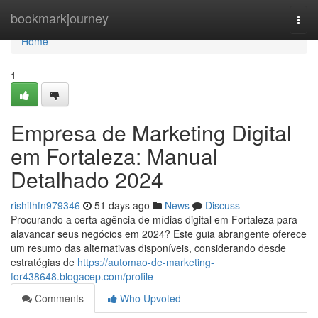
Home
bookmarkjourney
Togg
navi
Home
1
Empresa de Marketing Digital
em Fortaleza: Manual
Detalhado 2024
rishithfn979346
51 days ago
News
Discuss
Procurando a certa agência de mídias digital em Fortaleza para
alavancar seus negócios em 2024? Este guia abrangente oferece
um resumo das alternativas disponíveis, considerando desde
estratégias de
https://automao-de-marketing-
for438648.blogacep.com/profile
Comments
Who Upvoted