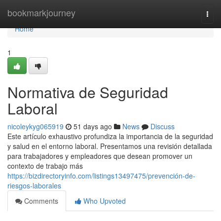
Home
bookmarkjourney
Togg
navi
Home
1
Normativa de Seguridad
Laboral
nicoleykyg065919
51 days ago
News
Discuss
Este artículo exhaustivo profundiza la importancia de la seguridad
y salud en el entorno laboral. Presentamos una revisión detallada
para trabajadores y empleadores que desean promover un
contexto de trabajo más
https://bizdirectoryinfo.com/listings13497475/prevención-de-
riesgos-laborales
Comments
Who Upvoted