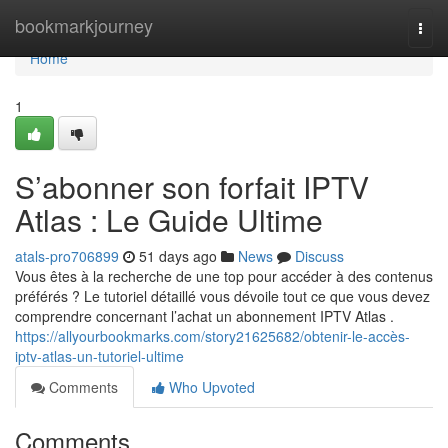
Home
bookmarkjourney
Togg
navi
Home
1
S’abonner son forfait IPTV
Atlas : Le Guide Ultime
atals-pro706899
51 days ago
News
Discuss
Vous êtes à la recherche de une top pour accéder à des contenus
préférés ? Le tutoriel détaillé vous dévoile tout ce que vous devez
comprendre concernant l’achat un abonnement IPTV Atlas .
https://allyourbookmarks.com/story21625682/obtenir-le-accès-
iptv-atlas-un-tutoriel-ultime
Comments
Who Upvoted
Comments