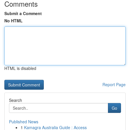
Comments
Submit a Comment
No HTML
HTML is disabled
Report Page
Search
Go
Published News
1
Kamagra Australia Guide : Access