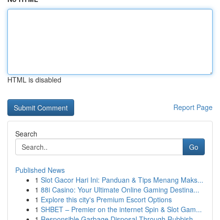
HTML is disabled
Report Page
Search
Go
Published News
1
Slot Gacor Hari Ini: Panduan & Tips Menang Maks...
1
88i Casino: Your Ultimate Online Gaming Destina...
1
Explore this city's Premium Escort Options
1
SHBET – Premier on the internet Spin & Slot Gam...
1
Responsible Garbage Disposal Through Rubbish