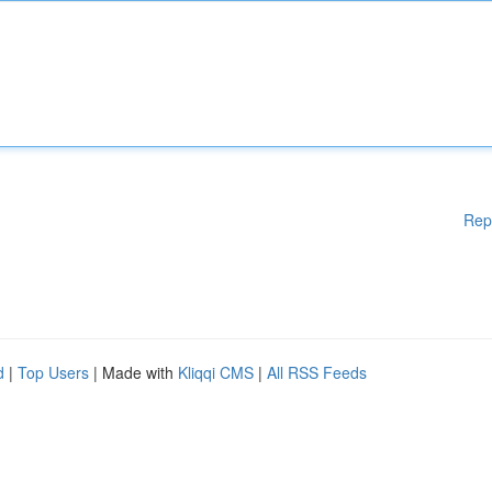
Rep
d
|
Top Users
| Made with
Kliqqi CMS
|
All RSS Feeds