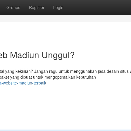
Groups
Register
Login
Web Madiun Unggul?
l yang kekinian? Jangan ragu untuk menggunakan jasa desain situs
aket yang dibuat untuk mengoptimalkan kebutuhan
a-website-madiun-terbaik