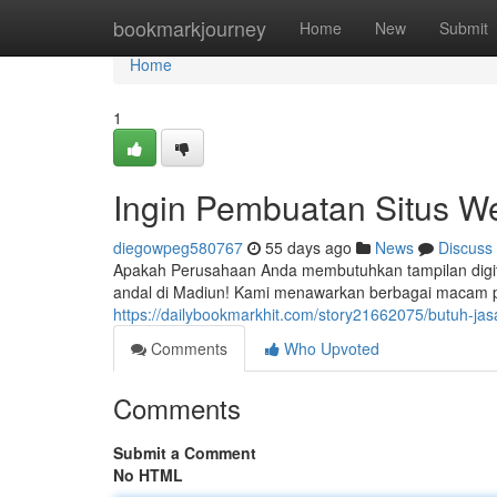
Home
bookmarkjourney
Home
New
Submit
Home
1
Ingin Pembuatan Situs 
diegowpeg580767
55 days ago
News
Discuss
Apakah Perusahaan Anda membutuhkan tampilan digita
andal di Madiun! Kami menawarkan berbagai macam p
https://dailybookmarkhit.com/story21662075/butuh-jas
Comments
Who Upvoted
Comments
Submit a Comment
No HTML