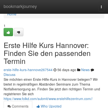
Home
bookmarkjourney
Togg
navi
Home
1
Erste Hilfe Kurs Hannover:
Finden Sie den passenden
Termin
erste-hilfe-kurs-hannove267544
56 days ago
News
Discuss
Sie möchten einen Erste-Hilfe-Kurs in Hannover belegen? Wir
bietet in regelmäßigen Abständen Seminare zum Thema
Notfallversorgung an. Finden Sie jetzt den richtigen Termin und
registrieren Sie sich
https://www.folkd.com/submit/www.erstehilfezentrum.com//
Comments
Who Upvoted