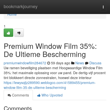
Home
bookmarkjourney
Togg
navi
Home
1
Premium Window Film 35%:
De Ultieme Bescherming
premiumwindowfilm284672
59 days ago
News
Discuss
Uw ramen beveiliging plaatsen met Hoogwaardige Window Film
35%: het maximale oplossing voor uw pand. De dertig-vijf procent
tint blokkeert directe zonnestralen, hoewel deze interieur
https://lewysqljz289590.weblogco.com/41589455/premium-
window-film-35-de-ultieme-bescherming
Comments
Who Upvoted
Comments