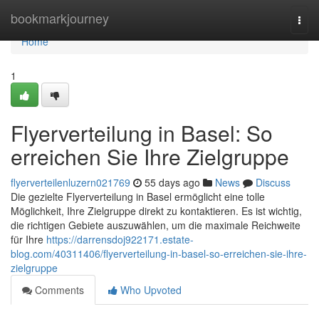
Home
bookmarkjourney
Togg
navi
Home
1
Flyerverteilung in Basel: So
erreichen Sie Ihre Zielgruppe
flyerverteilenluzern021769
55 days ago
News
Discuss
Die gezielte Flyerverteilung in Basel ermöglicht eine tolle
Möglichkeit, Ihre Zielgruppe direkt zu kontaktieren. Es ist wichtig,
die richtigen Gebiete auszuwählen, um die maximale Reichweite
für Ihre
https://darrensdoj922171.estate-
blog.com/40311406/flyerverteilung-in-basel-so-erreichen-sie-ihre-
zielgruppe
Comments
Who Upvoted