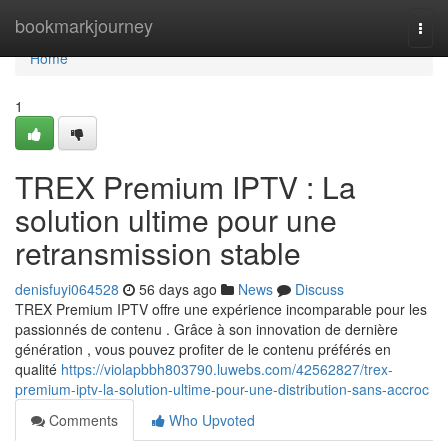
Home
bookmarkjourney
Togg
navi
Home
1
TREX Premium IPTV : La
solution ultime pour une
retransmission stable
denisfuyi064528
56 days ago
News
Discuss
TREX Premium IPTV offre une expérience incomparable pour les
passionnés de contenu . Grâce à son innovation de dernière
génération , vous pouvez profiter de le contenu préférés en
qualité
https://violapbbh803790.luwebs.com/42562827/trex-
premium-iptv-la-solution-ultime-pour-une-distribution-sans-accroc
Comments
Who Upvoted