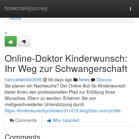
Home
bookmarkjourney
Togg
navi
Home
1
Online-Doktor Kinderwunsch:
Ihr Weg zur Schwangerschaft
hamzadwtx603095
56 days ago
News
Discuss
Sie planen ein Nachwuchs? Der Online Arzt für Kinderwunsch
bietet Ihnen den professionellen Pfad zur Erfüllung Ihres
Wunsches, Eltern zu werden. Erfahren Sie von
maßgeschneiderter Unterstützung durch
https://kinderwunschprofessor311670.blog5star.com/profile
Comments
Who Upvoted
Comments