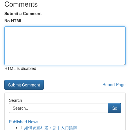
Comments
Submit a Comment
No HTML
HTML is disabled
Report Page
Search
Go
Published News
1
如何设置斗篷：新手入门指南