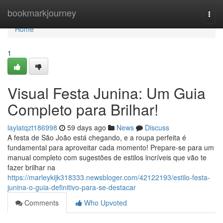
Home
bookmarkjourney
Togg
navi
Home
1
Visual Festa Junina: Um Guia
Completo para Brilhar!
laylatqzt186998
59 days ago
News
Discuss
A festa de São João está chegando, e a roupa perfeita é
fundamental para aproveitar cada momento! Prepare-se para um
manual completo com sugestões de estilos incríveis que vão te
fazer brilhar na
https://marleykijk318333.newsbloger.com/42122193/estilo-festa-
junina-o-guia-definitivo-para-se-destacar
Comments
Who Upvoted