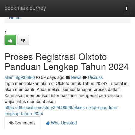
Home
bookmarkjourney
Togg
navi
Home
1
Proses Registrasi Olxtoto
Panduan Lengkap Tahun 2024
alleniutg933960
59 days ago
News
Discuss
Ingin menciptakan akun di Olxtoto untuk Tahun 2024? Tutorial ini
akan membantu Anda melalui semua tahapan proses daftar .
Kami akan memberikan informasi rinci mengenai persyaratan
wajib untuk membuat akun
https://dftsocial.com/story22448929/akses-olxtoto-panduan-
lengkap-tahun-2024
Comments
Who Upvoted