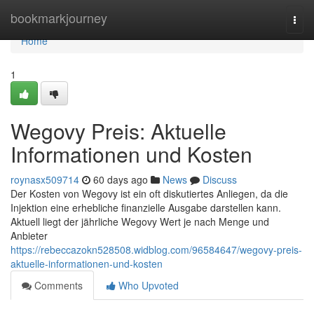
Home
bookmarkjourney
Togg
navi
Home
1
Wegovy Preis: Aktuelle
Informationen und Kosten
roynasx509714
60 days ago
News
Discuss
Der Kosten von Wegovy ist ein oft diskutiertes Anliegen, da die
Injektion eine erhebliche finanzielle Ausgabe darstellen kann.
Aktuell liegt der jährliche Wegovy Wert je nach Menge und
Anbieter
https://rebeccazokn528508.widblog.com/96584647/wegovy-preis-
aktuelle-informationen-und-kosten
Comments
Who Upvoted