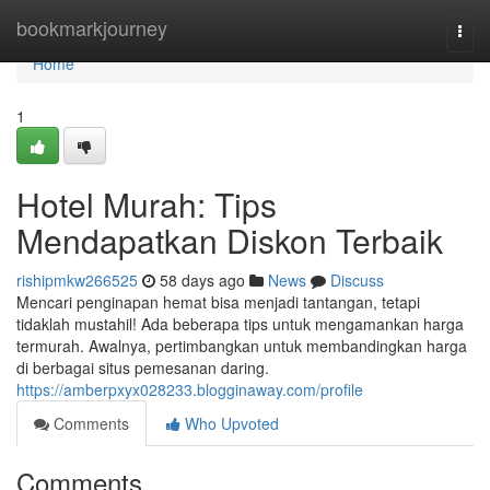
Home
bookmarkjourney
Togg
navi
Home
1
Hotel Murah: Tips
Mendapatkan Diskon Terbaik
rishipmkw266525
58 days ago
News
Discuss
Mencari penginapan hemat bisa menjadi tantangan, tetapi
tidaklah mustahil! Ada beberapa tips untuk mengamankan harga
termurah. Awalnya, pertimbangkan untuk membandingkan harga
di berbagai situs pemesanan daring.
https://amberpxyx028233.blogginaway.com/profile
Comments
Who Upvoted
Comments