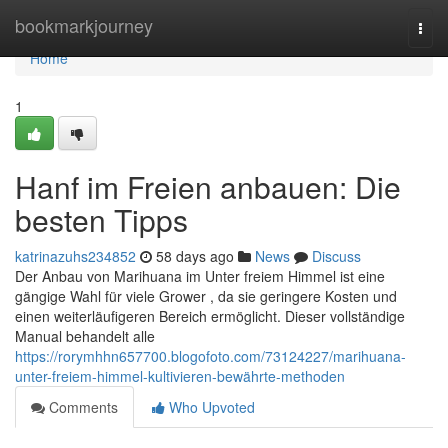
Home
bookmarkjourney
Togg
navi
Home
1
Hanf im Freien anbauen: Die
besten Tipps
katrinazuhs234852
58 days ago
News
Discuss
Der Anbau von Marihuana im Unter freiem Himmel ist eine
gängige Wahl für viele Grower , da sie geringere Kosten und
einen weiterläufigeren Bereich ermöglicht. Dieser vollständige
Manual behandelt alle
https://rorymhhn657700.blogofoto.com/73124227/marihuana-
unter-freiem-himmel-kultivieren-bewährte-methoden
Comments
Who Upvoted