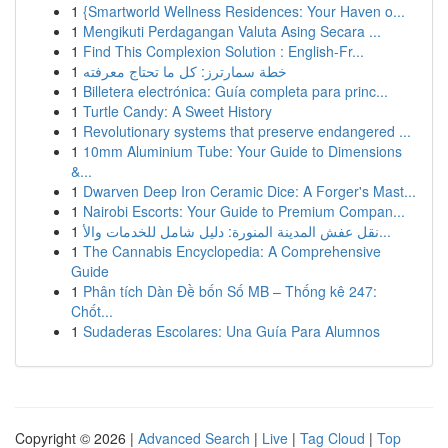
1
{Smartworld Wellness Residences: Your Haven o...
1
Mengikuti Perdagangan Valuta Asing Secara ...
1
Find This Complexion Solution : English-Fr...
1
خطة سمارترز: كل ما تحتاج معرفته
1
Billetera electrónica: Guía completa para princ...
1
Turtle Candy: A Sweet History
1
Revolutionary systems that preserve endangered ...
1
10mm Aluminium Tube: Your Guide to Dimensions
&...
1
Dwarven Deep Iron Ceramic Dice: A Forger's Mast...
1
Nairobi Escorts: Your Guide to Premium Compan...
1
نقل عفش المدينة المنورة: دليل شامل للخدمات والأ...
1
The Cannabis Encyclopedia: A Comprehensive
Guide
1
Phân tích Dàn Đề bốn Số MB – Thống kê 247:
Chốt...
1
Sudaderas Escolares: Una Guía Para Alumnos
Copyright © 2026 |
Advanced Search
|
Live
|
Tag Cloud
|
Top