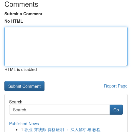
Comments
Submit a Comment
No HTML
HTML is disabled
Report Page
Search
Go
Published News
1
职业 穿线师 资格证明 ： 深入解析与 教程