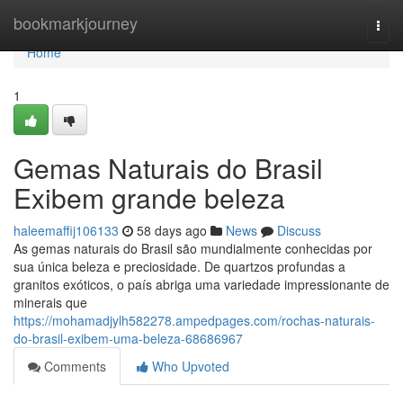
Home
bookmarkjourney
Togg
navi
Home
1
Gemas Naturais do Brasil
Exibem grande beleza
haleemaffij106133
58 days ago
News
Discuss
As gemas naturais do Brasil são mundialmente conhecidas por
sua única beleza e preciosidade. De quartzos profundas a
granitos exóticos, o país abriga uma variedade impressionante de
minerais que
https://mohamadjylh582278.ampedpages.com/rochas-naturais-
do-brasil-exibem-uma-beleza-68686967
Comments
Who Upvoted