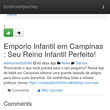
Home
bookmarkjourney
Togg
navi
Home
1
Emporio Infantil em Campinas
: Seu Reino Infantil Perfeito!
sidneyvixw326080
60 days ago
News
Discuss
Procurando o que você precisa para o seu pequeno? Nossa loja
de bebê em Campinas oferece uma grande seleção de artigos
para ótimo custo-benefício. De vestidinhos fofas a móveis
práticos, temos
https://nicolasqflx335504.wikitidings.com/user
Comments
Who Upvoted
Comments