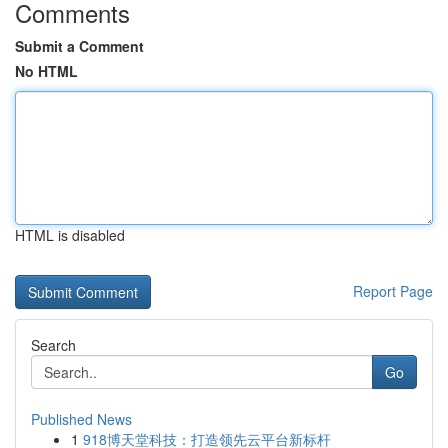
Comments
Submit a Comment
No HTML
HTML is disabled
Report Page
Search
Go
Published News
1
918博天堂科技：打造领先云平台新标杆