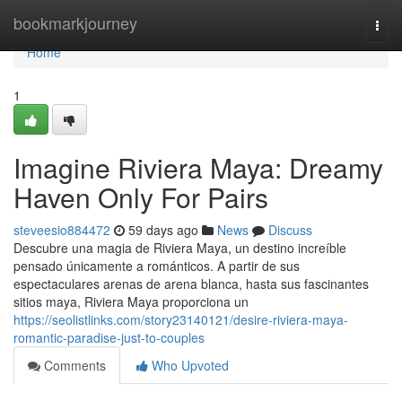
Home
bookmarkjourney
Togg
navi
Home
1
Imagine Riviera Maya: Dreamy
Haven Only For Pairs
steveesio884472
59 days ago
News
Discuss
Descubre una magia de Riviera Maya, un destino increíble
pensado únicamente a románticos. A partir de sus
espectaculares arenas de arena blanca, hasta sus fascinantes
sitios maya, Riviera Maya proporciona un
https://seolistlinks.com/story23140121/desire-riviera-maya-
romantic-paradise-just-to-couples
Comments
Who Upvoted