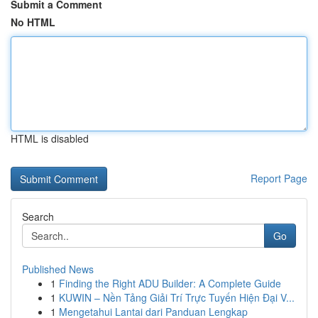
Submit a Comment
No HTML
HTML is disabled
Report Page
Search
Go
Published News
1
Finding the Right ADU Builder: A Complete Guide
1
KUWIN – Nền Tảng Giải Trí Trực Tuyến Hiện Đại V...
1
Mengetahui Lantai dari Panduan Lengkap