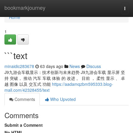
Home
bookmarkjourney
Togg
navi
Home
1
```text
minaidic283678
63 days ago
News
Discuss
J9九游会车载显示：技术创新与未来趋势 J9九游会车载 显示屏 坚
持 突破， 推动 汽车 车载 体验 的 改进 。 目前 ， 柔性 显示 、 卓
越 图像 以及 交互式 功能
https://aadamqzbm595333.blog-
mall.com/42328455/text
Comments
Who Upvoted
Comments
Submit a Comment
No HTML