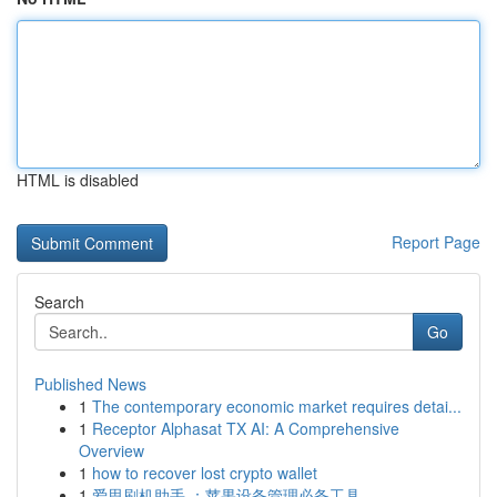
HTML is disabled
Report Page
Search
Go
Published News
1
The contemporary economic market requires detai...
1
Receptor Alphasat TX AI: A Comprehensive
Overview
1
how to recover lost crypto wallet
1
爱思刷机助手 ：苹果设备管理必备工具