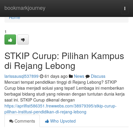
Home
bookmarkjourney
Togg
navi
Home
1
STKIP Curup: Pilihan Kampus
di Rejang Lebong
larissausql537899
61 days ago
News
Discuss
Mencari tempat pendidikan tinggi di Rejang Lebong? STKIP
Curup bisa menjadi solusi yang tepat! Lembaga ini memberikan
berbagai bidang studi yang relevan dengan tuntutan dunia kerja
saat ini. STKIP Curup dikenal dengan
https://aprilfist586351.frewwebs.com/38979395/stkip-curup-
pilihan-institusi-pendidikan-di-rejang-lebong
Comments
Who Upvoted