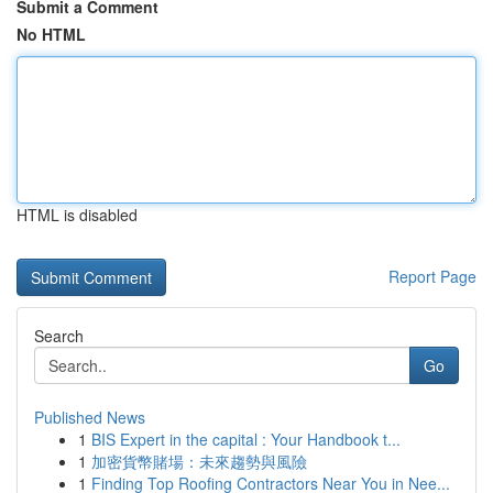
Submit a Comment
No HTML
HTML is disabled
Report Page
Search
Go
Published News
1
BIS Expert in the capital : Your Handbook t...
1
加密貨幣賭場：未來趨勢與風險
1
Finding Top Roofing Contractors Near You in Nee...