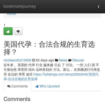
Home
bookmarkjourney
Togg
navi
Home
1
美国代孕：合法合规的生育选
择？
nicolascxfo210956
63 days ago
News
Discuss
近年来， 美国的 代孕 行业 越来越 引起 了 讨论。 一些 人们 因 不
方便自然 孕育而 转向 这种类别的 方法。那么， 在美國进行代孕是
否 合法的 孕育 途径
https://hylistings.com/story22922046/美国代
孕-合法合规的生育选择
Comments
Who Upvoted
Comments