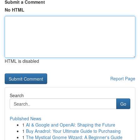
Submit a Comment
No HTML
HTML is disabled
Report Page
Search
Go
Published News
1
AI & Google and OpenAI: Shaping the Future
1
Buy Anadrol: Your Ultimate Guide to Purchasing
1
The Mystical Gnome Wizard: A Beginner's Guide