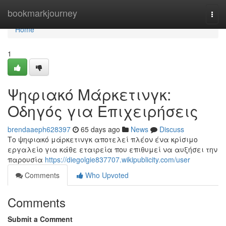
Home
bookmarkjourney
Togg
navi
Home
1
Ψηφιακό Μάρκετινγκ:
Οδηγός για Επιχειρήσεις
brendaaeph628397
65 days ago
News
Discuss
Το ψηφιακό μάρκετινγκ αποτελεί πλέον ένα κρίσιμο
εργαλείο για κάθε εταιρεία που επιθυμεί να αυξήσει την
παρουσία
https://diegolgie837707.wikipublicity.com/user
Comments
Who Upvoted
Comments
Submit a Comment