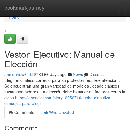
Home
bookmarkjourney
Togg
navi
Home
1
Veston Ejecutivo: Manual de
Elección
annienhqw614297
66 days ago
News
Discuss
Elegir el chaleco correcto para su profesión requiere atención .
Se encuentran una gran variedad de modelos , desde clásicos
hasta innovadores. La elección debe basarse en factores como la
clase
https://johsocial.com/story12252710/facha-ejecutiva-
consejos-para-elegir
Comments
Who Upvoted
Comments