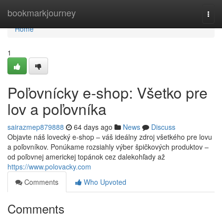
Home
bookmarkjourney
Togg
navi
Home
1
Poľovnícky e-shop: Všetko pre
lov a poľovníka
sairazmep879888
64 days ago
News
Discuss
Objavte náš lovecký e-shop – váš ideálny zdroj všetkého pre lovu
a poľovníkov. Ponúkame rozsiahly výber špičkových produktov –
od poľovnej americkej topánok cez dalekohľady až
https://www.polovacky.com
Comments
Who Upvoted
Comments