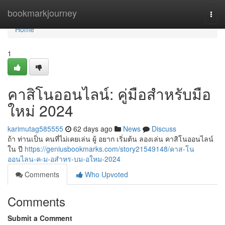
Home
bookmarkjourney
Togg
navi
Home
1
คาสิโนออนไลน์: คู่มือสำหรับมือ
ใหม่ 2024
karimutag585555
62 days ago
News
Discuss
ถ้า ท่านเป็น คนที่ไม่เคยเล่น ผู้ อยาก เริ่มต้น ลองเล่น คาสิโนออนไลน์
ใน ปี
https://geniusbookmarks.com/story21549148/คาส-โน
ออนไลน-ค-ม-อสำหร-บม-อใหม-2024
Comments
Who Upvoted
Comments
Submit a Comment