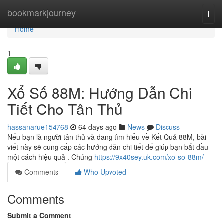
Home
bookmarkjourney
Togg
navi
Home
1
Xổ Số 88M: Hướng Dẫn Chi
Tiết Cho Tân Thủ
hassanarue154768
64 days ago
News
Discuss
Nếu bạn là người tân thủ và đang tìm hiểu về Kết Quả 88M, bài
viết này sẽ cung cấp các hướng dẫn chi tiết để giúp bạn bắt đầu
một cách hiệu quả . Chúng
https://9x40sey.uk.com/xo-so-88m/
Comments
Who Upvoted
Comments
Submit a Comment