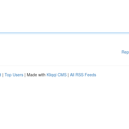
Rep
d
|
Top Users
| Made with
Kliqqi CMS
|
All RSS Feeds