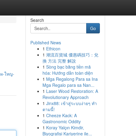
Search
Go
Published News
1
Ethicon
1
潮流百貨城 優惠碼技巧：兌
換 方法 完整 解說
1
Sòng bạc bằng tiền mã
hóa: Hướng dẫn toàn diện
งผ-ใหญ-
1
Mga Regalong Para sa Ina
Mga Regalo para sa Nan...
1
Laser Wood Restoration: A
Revolutionary Approach
1
Jinx88: เข้าสู่ระบบง่ายๆ ทำ
ตามนี้!
1
Cheeze Kack: A
Gastronomic Oddity
1
Koray Yalçın Kimdir,
Biyografisi Kariyerine ile...