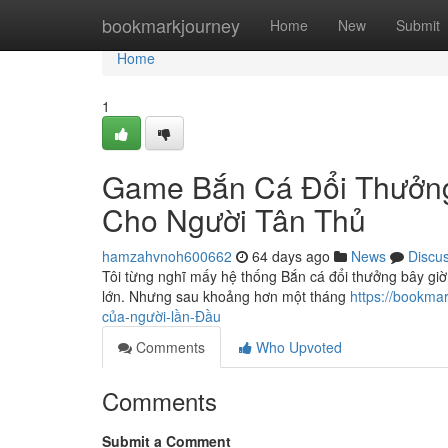
Home
bookmarkjourney
Home
New
Submit
Home
1
Game Bắn Cá Đổi Thưởng
Cho Người Tân Thủ
hamzahvnoh600662
64 days ago
News
Discu
Tôi từng nghĩ mấy hệ thống Bắn cá đổi thưởng bây giờ
lớn. Nhưng sau khoảng hơn một tháng
https://bookma
của-người-lần-Đầu
Comments
Who Upvoted
Comments
Submit a Comment