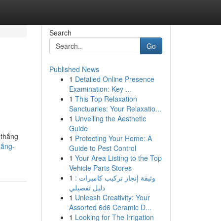
Search
Go
Published News
1
Detailed Online Presence
h
Examination: Key ...
1
This Top Relaxation
Sanctuaries: Your Relaxatio...
1
Unveiling the Aesthetic
Guide
 thắng
1
Protecting Your Home: A
hắng-
Guide to Pest Control
1
Your Area Listing to the Top
Vehicle Parts Stores
1
وثيقة إنجاز تركيب كاميرات :
دليل تفصيلي
1
Unleash Creativity: Your
Assorted 6d6 Ceramic D...
1
Looking for The Irrigation