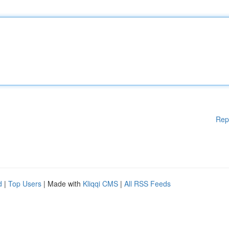
Rep
d
|
Top Users
| Made with
Kliqqi CMS
|
All RSS Feeds