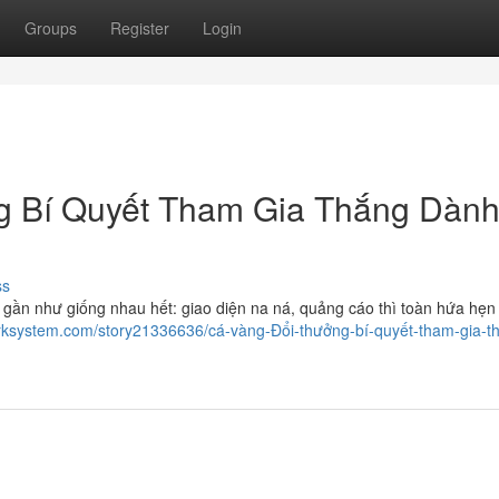
Groups
Register
Login
 Bí Quyết Tham Gia Thắng Dàn
ss
 gần như giống nhau hết: giao diện na ná, quảng cáo thì toàn hứa hẹn
rksystem.com/story21336636/cá-vàng-Đổi-thưởng-bí-quyết-tham-gia-t