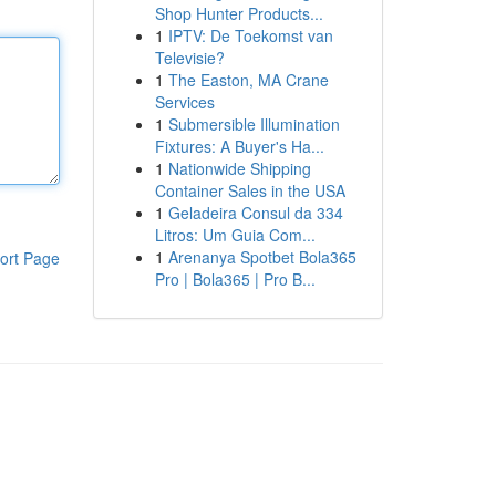
Shop Hunter Products...
1
IPTV: De Toekomst van
Televisie?
1
The Easton, MA Crane
Services
1
Submersible Illumination
Fixtures: A Buyer's Ha...
1
Nationwide Shipping
Container Sales in the USA
1
Geladeira Consul da 334
Litros: Um Guia Com...
1
Arenanya Spotbet Bola365
ort Page
Pro | Bola365 | Pro B...