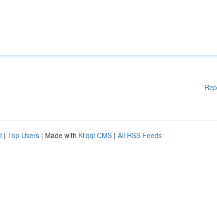
Rep
d
|
Top Users
| Made with
Kliqqi CMS
|
All RSS Feeds