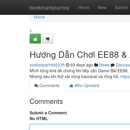
Home
bookmarkjourney
Home
New
Submit
Home
1
Hướng Dẫn Chơi EE88 & 
ezekielpqrh992235
63 days ago
News
Discuss
Mình từng khá dè chừng khi tiếp cận Game Bài EE88. L
Nhưng sau khi thử vài vòng baccarat và rồng hổ,
https
Comments
Who Upvoted
Comments
Submit a Comment
No HTML