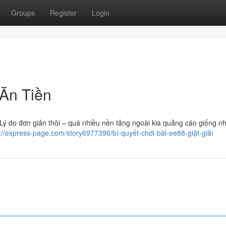
Groups
Register
Login
Ăn Tiền
ý do đơn giản thôi – quá nhiều nền tảng ngoài kia quảng cáo giống n
://express-page.com/story6977396/bí-quyết-chơi-bài-ee88-giật-giải