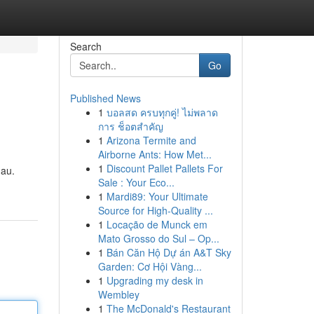
Search
Go
Published News
1
บอลสด ครบทุกคู่! ไม่พลาด
การ ช็อตสำคัญ
1
Arizona Termite and
Airborne Ants: How Met...
1
Discount Pallet Pallets For
hau.
Sale : Your Eco...
1
Mardi89: Your Ultimate
Source for High-Quality ...
1
Locação de Munck em
Mato Grosso do Sul – Op...
1
Bán Căn Hộ Dự án A&T Sky
Garden: Cơ Hội Vàng...
1
Upgrading my desk in
Wembley
1
The McDonald's Restaurant