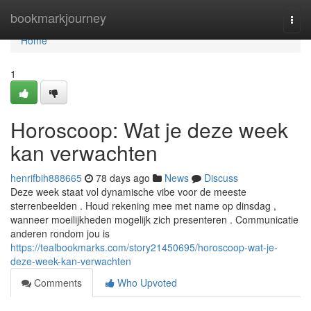
Home
bookmarkjourney
Togg
navi
Home
1
Horoscoop: Wat je deze week
kan verwachten
henrifbih888665
78 days ago
News
Discuss
Deze week staat vol dynamische vibe voor de meeste
sterrenbeelden . Houd rekening mee met name op dinsdag ,
wanneer moeilijkheden mogelijk zich presenteren . Communicatie
anderen rondom jou is
https://tealbookmarks.com/story21450695/horoscoop-wat-je-
deze-week-kan-verwachten
Comments
Who Upvoted