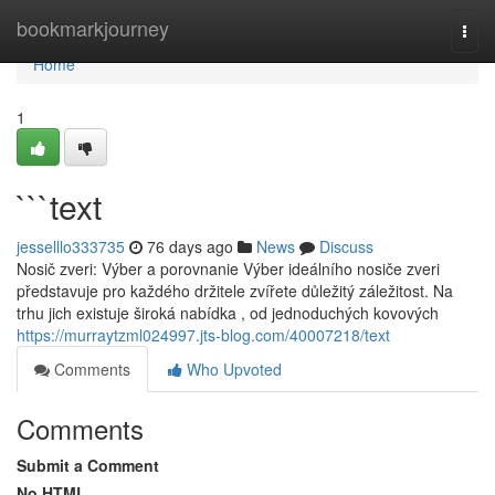
Home
bookmarkjourney
Togg
navi
Home
1
```text
jesselllo333735
76 days ago
News
Discuss
Nosič zveri: Výber a porovnanie Výber ideálního nosiče zveri
představuje pro každého držitele zvířete důležitý záležitost. Na
trhu jich existuje široká nabídka , od jednoduchých kovových
https://murraytzml024997.jts-blog.com/40007218/text
Comments
Who Upvoted
Comments
Submit a Comment
No HTML