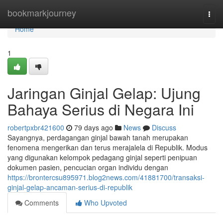
Home
bookmarkjourney
Togg
navi
Home
1
Jaringan Ginjal Gelap: Ujung
Bahaya Serius di Negara Ini
robertpxbr421600
79 days ago
News
Discuss
Sayangnya, perdagangan ginjal bawah tanah merupakan
fenomena mengerikan dan terus merajalela di Republik. Modus
yang digunakan kelompok pedagang ginjal seperti penipuan
dokumen pasien, pencucian organ individu dengan
https://brontercsu895971.blog2news.com/41881700/transaksi-
ginjal-gelap-ancaman-serius-di-republik
Comments
Who Upvoted